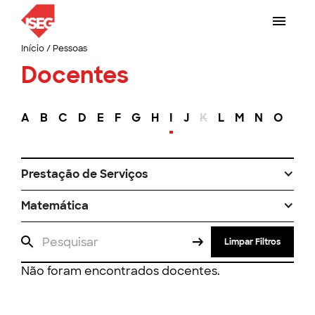
Início
/
Pessoas
Docentes
A
B
C
D
E
F
G
H
I
J
K
L
M
N
O
P
Prestação de Serviços
Matemática
Limpar Filtros
Não foram encontrados docentes.