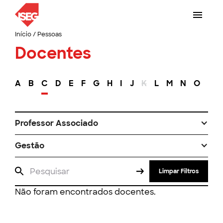
Início
/
Pessoas
Docentes
A
B
C
D
E
F
G
H
I
J
K
L
M
N
O
P
Professor Associado
Gestão
Limpar Filtros
Não foram encontrados docentes.