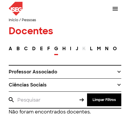
Início
/
Pessoas
Docentes
A
B
C
D
E
F
G
H
I
J
K
L
M
N
O
P
Professor Associado
Ciências Sociais
Limpar Filtros
Não foram encontrados docentes.