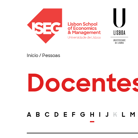
Início
/
Pessoas
Docente
A
B
C
D
E
F
G
H
I
J
K
L
M