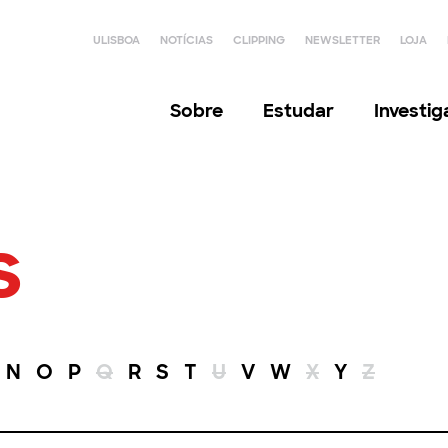
ULISBOA
NOTÍCIAS
CLIPPING
NEWSLETTER
LOJA
Sobre
Estudar
Investi
s
N
O
P
Q
R
S
T
U
V
W
X
Y
Z