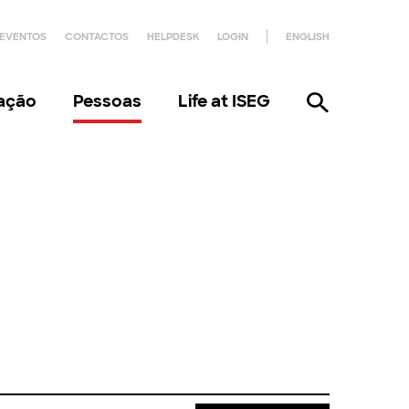
EVENTOS
CONTACTOS
HELPDESK
LOGIN
ENGLISH
gação
Pessoas
Life at ISEG