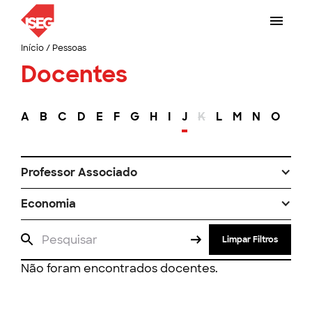
Início
/
Pessoas
Docentes
A
B
C
D
E
F
G
H
I
J
K
L
M
N
O
P
Professor Associado
Economia
Limpar Filtros
Não foram encontrados docentes.