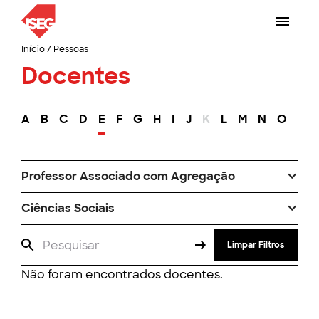
Início
/
Pessoas
Docentes
A
B
C
D
E
F
G
H
I
J
K
L
M
N
O
P
Professor Associado com Agregação
Ciências Sociais
Limpar Filtros
Não foram encontrados docentes.