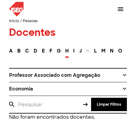
Início
/
Pessoas
Docentes
A
B
C
D
E
F
G
H
I
J
K
L
M
N
O
P
Professor Associado com Agregação
Economia
Limpar Filtros
Não foram encontrados docentes.