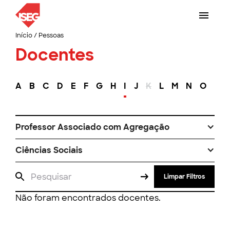
Início
/
Pessoas
Docentes
A
B
C
D
E
F
G
H
I
J
K
L
M
N
O
P
Professor Associado com Agregação
Ciências Sociais
Limpar Filtros
Não foram encontrados docentes.