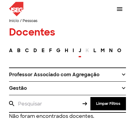
Início
/
Pessoas
Docentes
A
B
C
D
E
F
G
H
I
J
K
L
M
N
O
P
Professor Associado com Agregação
Gestão
Limpar Filtros
Não foram encontrados docentes.