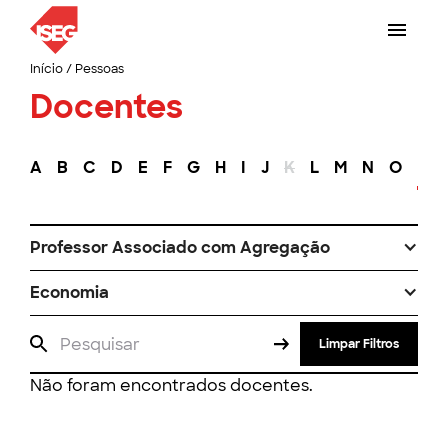
Início
/
Pessoas
Docentes
A
B
C
D
E
F
G
H
I
J
K
L
M
N
O
P
Professor Associado com Agregação
Economia
Limpar Filtros
Não foram encontrados docentes.