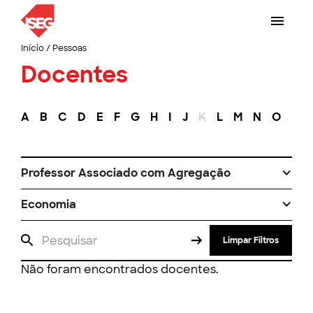
Início
/
Pessoas
Docentes
A
B
C
D
E
F
G
H
I
J
K
L
M
N
O
P
Professor Associado com Agregação
Economia
Limpar Filtros
Não foram encontrados docentes.