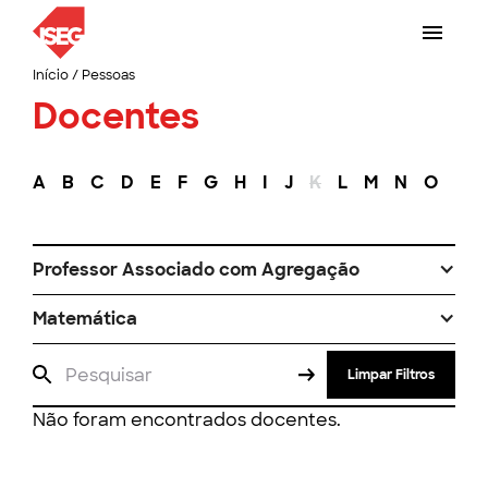
Início
/
Pessoas
Docentes
A
B
C
D
E
F
G
H
I
J
K
L
M
N
O
P
Professor Associado com Agregação
Matemática
Limpar Filtros
Não foram encontrados docentes.