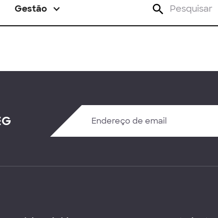
Gestão
EG