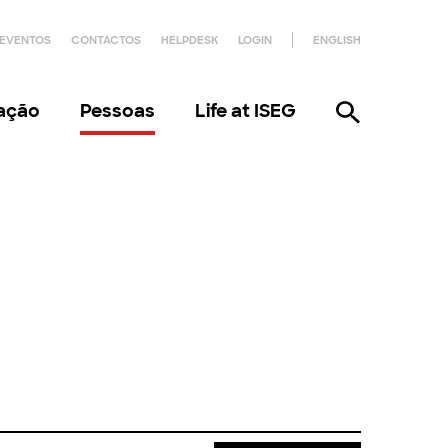
EVENTOS
CONTACTOS
HELPDESK
LOGIN
ENGLISH
gação
Pessoas
Life at ISEG