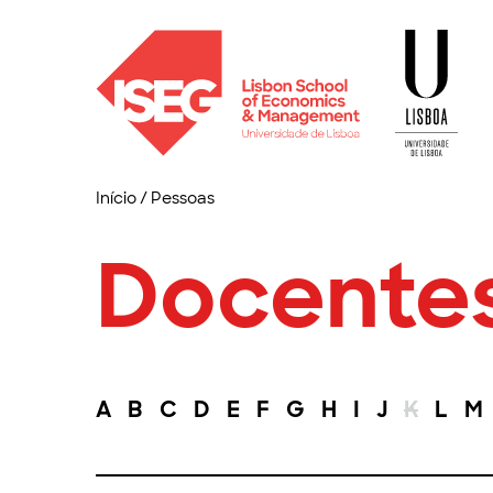
Início
/
Pessoas
Docente
A
B
C
D
E
F
G
H
I
J
K
L
M