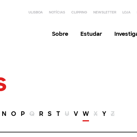
ULISBOA
NOTÍCIAS
CLIPPING
NEWSLETTER
LOJA
Sobre
Estudar
Investi
s
N
O
P
Q
R
S
T
U
V
W
X
Y
Z