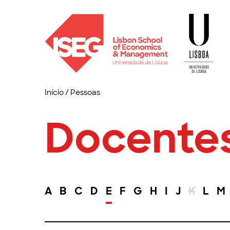
Início
/
Pessoas
Docente
A
B
C
D
E
F
G
H
I
J
K
L
M