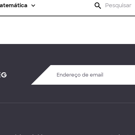
atemática
EG