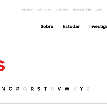
ULISBOA
NOTÍCIAS
CLIPPING
NEWSLETTER
LOJA
Sobre
Estudar
Investi
s
N
O
P
Q
R
S
T
U
V
W
X
Y
Z