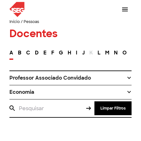
Início
/
Pessoas
Docentes
A
B
C
D
E
F
G
H
I
J
K
L
M
N
O
P
Professor Associado Convidado
Economia
Limpar Filtros