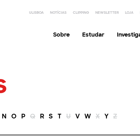
ULISBOA
NOTÍCIAS
CLIPPING
NEWSLETTER
LOJA
Sobre
Estudar
Investi
s
N
O
P
Q
R
S
T
U
V
W
X
Y
Z