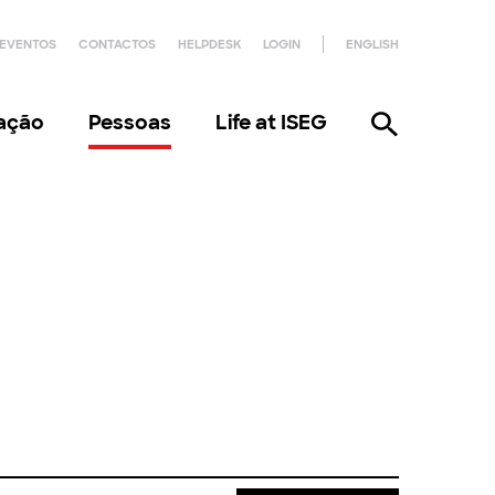
EVENTOS
CONTACTOS
HELPDESK
LOGIN
ENGLISH
gação
Pessoas
Life at ISEG