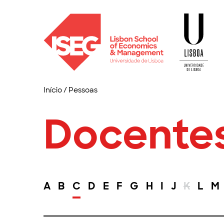
Início
/
Pessoas
Docente
A
B
C
D
E
F
G
H
I
J
K
L
M