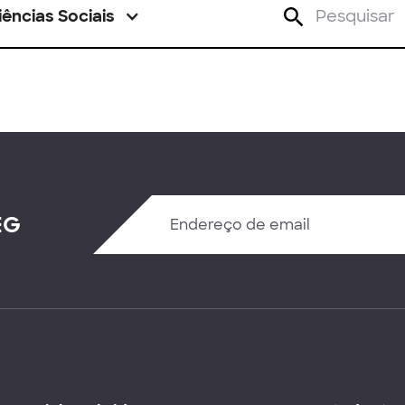
iências Sociais
EG