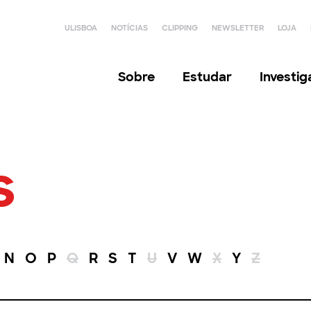
ULISBOA
NOTÍCIAS
CLIPPING
NEWSLETTER
LOJA
Sobre
Estudar
Investi
s
N
O
P
Q
R
S
T
U
V
W
X
Y
Z