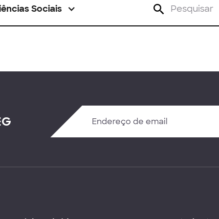
iências Sociais
EG