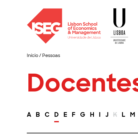
Início
/
Pessoas
Docente
A
B
C
D
E
F
G
H
I
J
K
L
M