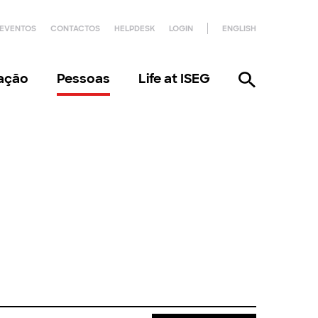
EVENTOS
CONTACTOS
HELPDESK
LOGIN
ENGLISH
gação
Pessoas
Life at ISEG