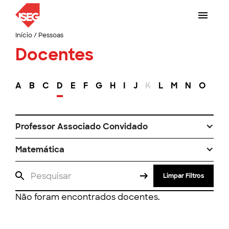
Início
/
Pessoas
Docentes
A
B
C
D
E
F
G
H
I
J
K
L
M
N
O
P
Professor Associado Convidado
Matemática
Limpar Filtros
Não foram encontrados docentes.