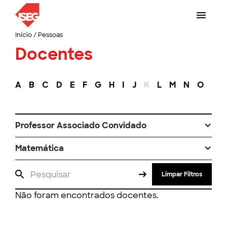
Início
/
Pessoas
Docentes
A
B
C
D
E
F
G
H
I
J
K
L
M
N
O
P
Professor Associado Convidado
Matemática
Limpar Filtros
Não foram encontrados docentes.