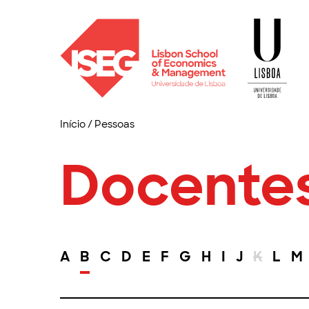
Início
/
Pessoas
Docente
A
B
C
D
E
F
G
H
I
J
K
L
M