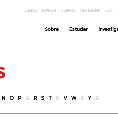
ULISBOA
NOTÍCIAS
CLIPPING
NEWSLETTER
LOJA
Sobre
Estudar
Investi
s
N
O
P
Q
R
S
T
U
V
W
X
Y
Z