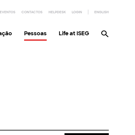
EVENTOS
CONTACTOS
HELPDESK
LOGIN
ENGLISH
gação
Pessoas
Life at ISEG