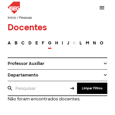
Início
/
Pessoas
Docentes
A
B
C
D
E
F
G
H
I
J
K
L
M
N
O
P
Professor Auxiliar
Departamento
Limpar Filtros
Não foram encontrados docentes.