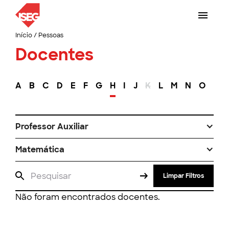
Início
/
Pessoas
Docentes
A
B
C
D
E
F
G
H
I
J
K
L
M
N
O
P
Professor Auxiliar
Matemática
Limpar Filtros
Não foram encontrados docentes.