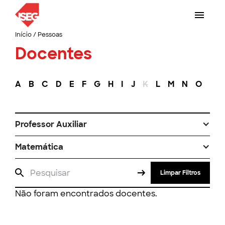
Início
/
Pessoas
Docentes
A
B
C
D
E
F
G
H
I
J
K
L
M
N
O
P
Professor Auxiliar
Matemática
Limpar Filtros
Não foram encontrados docentes.