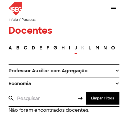
Início
/
Pessoas
Docentes
A
B
C
D
E
F
G
H
I
J
K
L
M
N
O
P
Professor Auxiliar com Agregação
Economia
Limpar Filtros
Não foram encontrados docentes.