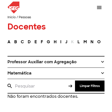
Início
/
Pessoas
Docentes
A
B
C
D
E
F
G
H
I
J
K
L
M
N
O
P
Professor Auxiliar com Agregação
Matemática
Limpar Filtros
Não foram encontrados docentes.