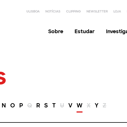
ULISBOA
NOTÍCIAS
CLIPPING
NEWSLETTER
LOJA
Sobre
Estudar
Investi
s
N
O
P
Q
R
S
T
U
V
W
X
Y
Z