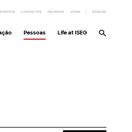
EVENTOS
CONTACTOS
HELPDESK
LOGIN
ENGLISH
gação
Pessoas
Life at ISEG