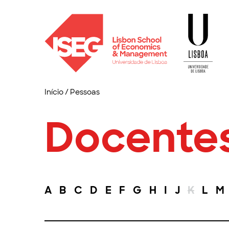
Início
/
Pessoas
Docente
A
B
C
D
E
F
G
H
I
J
K
L
M