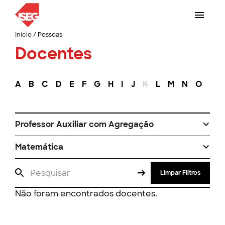
Início
/
Pessoas
Docentes
A
B
C
D
E
F
G
H
I
J
K
L
M
N
O
P
Professor Auxiliar com Agregação
Matemática
Limpar Filtros
Não foram encontrados docentes.