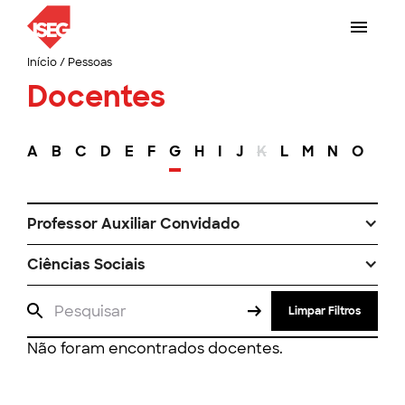
Início
/
Pessoas
Docentes
A
B
C
D
E
F
G
H
I
J
K
L
M
N
O
P
Professor Auxiliar Convidado
Ciências Sociais
Limpar Filtros
Não foram encontrados docentes.