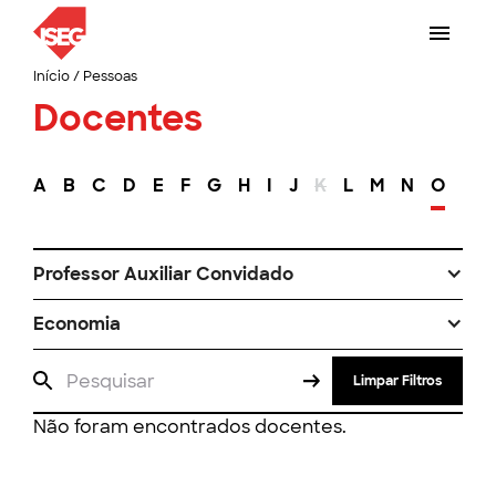
Início
/
Pessoas
Docentes
A
B
C
D
E
F
G
H
I
J
K
L
M
N
O
P
Professor Auxiliar Convidado
Economia
Limpar Filtros
Não foram encontrados docentes.