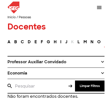
Início
/
Pessoas
Docentes
A
B
C
D
E
F
G
H
I
J
K
L
M
N
O
P
Professor Auxiliar Convidado
Economia
Limpar Filtros
Não foram encontrados docentes.