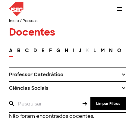
Início
/
Pessoas
Docentes
A
B
C
D
E
F
G
H
I
J
K
L
M
N
O
P
Professor Catedrático
Ciências Sociais
Limpar Filtros
Não foram encontrados docentes.