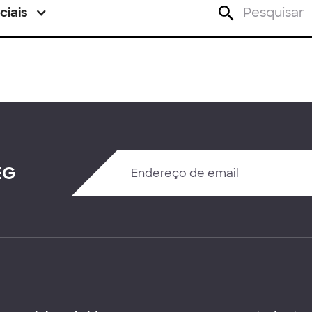
ciais
EG