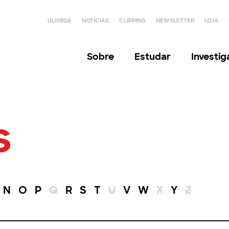
ULISBOA
NOTÍCIAS
CLIPPING
NEWSLETTER
LOJA
Sobre
Estudar
Investi
s
N
O
P
Q
R
S
T
U
V
W
X
Y
Z