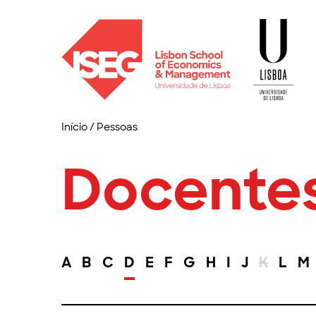
Início
/
Pessoas
Docente
A
B
C
D
E
F
G
H
I
J
K
L
M