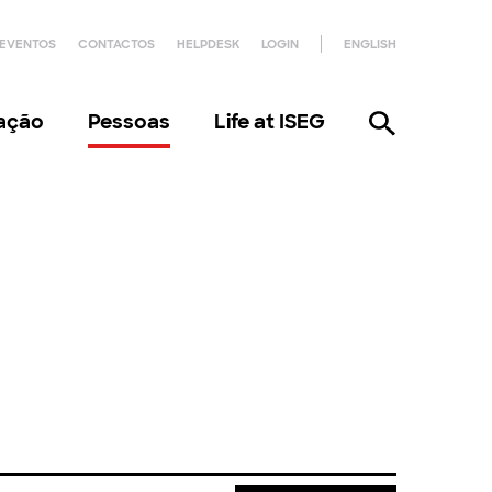
EVENTOS
CONTACTOS
HELPDESK
LOGIN
ENGLISH
gação
Pessoas
Life at ISEG