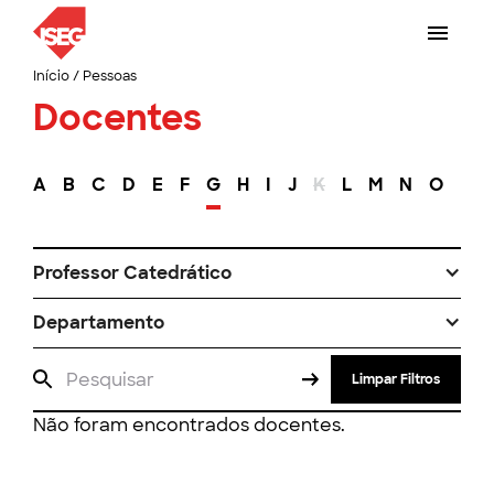
Início
/
Pessoas
Docentes
A
B
C
D
E
F
G
H
I
J
K
L
M
N
O
P
Professor Catedrático
Departamento
Limpar Filtros
Não foram encontrados docentes.