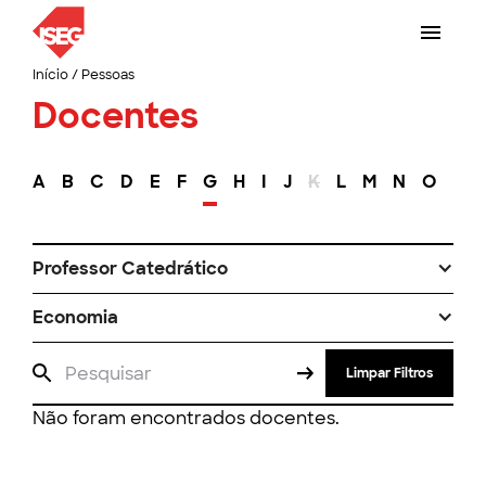
Início
/
Pessoas
Docentes
A
B
C
D
E
F
G
H
I
J
K
L
M
N
O
P
Professor Catedrático
Economia
Limpar Filtros
Não foram encontrados docentes.