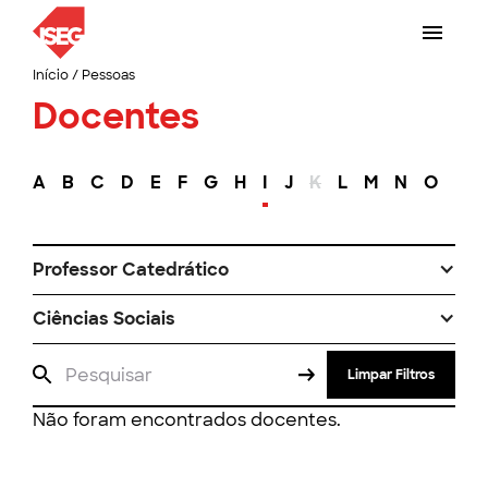
Início
/
Pessoas
Docentes
A
B
C
D
E
F
G
H
I
J
K
L
M
N
O
P
Professor Catedrático
Ciências Sociais
Limpar Filtros
Não foram encontrados docentes.