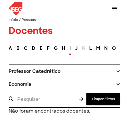
Início
/
Pessoas
Docentes
A
B
C
D
E
F
G
H
I
J
K
L
M
N
O
P
Professor Catedrático
Economia
Limpar Filtros
Não foram encontrados docentes.