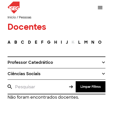
Início
/
Pessoas
Docentes
A
B
C
D
E
F
G
H
I
J
K
L
M
N
O
P
Professor Catedrático
Ciências Sociais
Limpar Filtros
Não foram encontrados docentes.