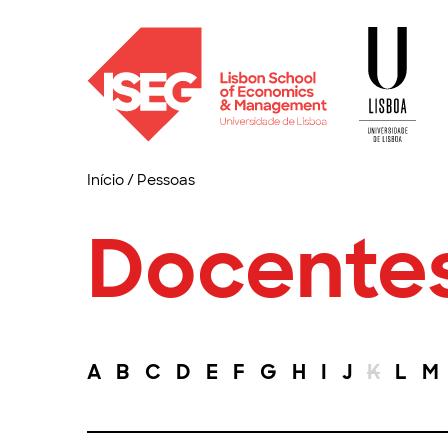
Início
/
Pessoas
Docente
A
B
C
D
E
F
G
H
I
J
K
L
M