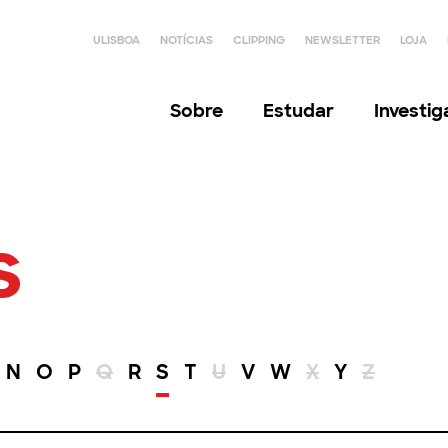
ULISBOA
NOTÍCIAS
CLIPPING
NEWSLETTER
LOJA
Sobre
Estudar
Investi
s
N
O
P
Q
R
S
T
U
V
W
X
Y
Z