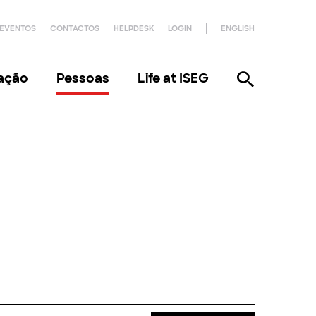
EVENTOS
CONTACTOS
HELPDESK
LOGIN
ENGLISH
gação
Pessoas
Life at ISEG