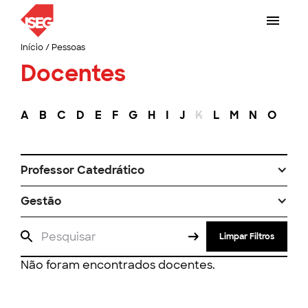
Início
/
Pessoas
Docentes
A
B
C
D
E
F
G
H
I
J
K
L
M
N
O
P
Professor Catedrático
Gestão
Limpar Filtros
Não foram encontrados docentes.