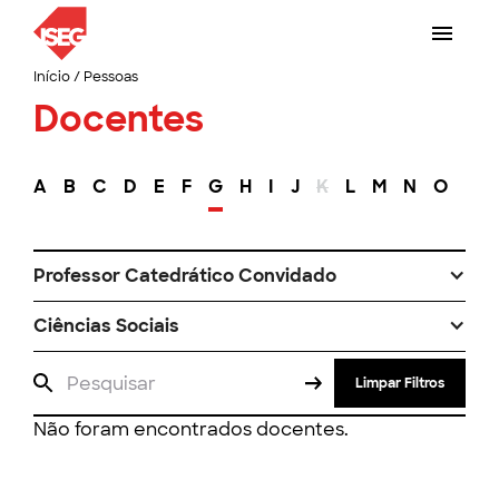
Início
/
Pessoas
Docentes
A
B
C
D
E
F
G
H
I
J
K
L
M
N
O
P
Professor Catedrático Convidado
Ciências Sociais
Limpar Filtros
Não foram encontrados docentes.