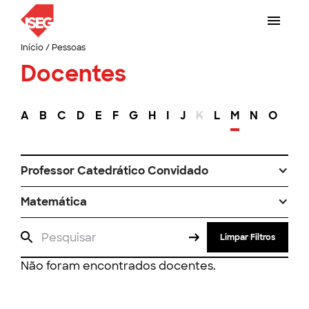
Início
/
Pessoas
Docentes
A
B
C
D
E
F
G
H
I
J
K
L
M
N
O
P
Professor Catedrático Convidado
Matemática
Limpar Filtros
Não foram encontrados docentes.