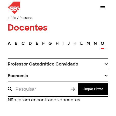
Início
/
Pessoas
Docentes
A
B
C
D
E
F
G
H
I
J
K
L
M
N
O
P
Professor Catedrático Convidado
Economia
Limpar Filtros
Não foram encontrados docentes.