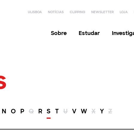
ULISBOA
NOTÍCIAS
CLIPPING
NEWSLETTER
LOJA
Sobre
Estudar
Investi
s
N
O
P
Q
R
S
T
U
V
W
X
Y
Z