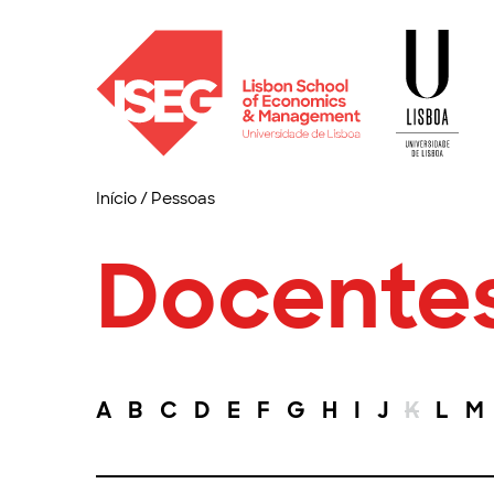
Início
/
Pessoas
Docente
A
B
C
D
E
F
G
H
I
J
K
L
M