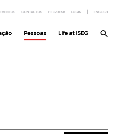
EVENTOS
CONTACTOS
HELPDESK
LOGIN
ENGLISH
gação
Pessoas
Life at ISEG