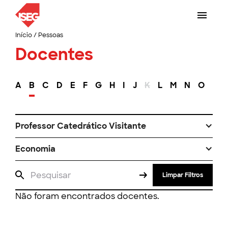
Início
/
Pessoas
Docentes
A
B
C
D
E
F
G
H
I
J
K
L
M
N
O
P
Professor Catedrático Visitante
Economia
Limpar Filtros
Não foram encontrados docentes.