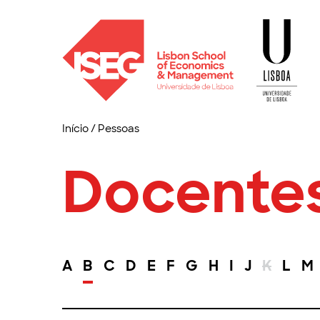
Início
/
Pessoas
Docente
A
B
C
D
E
F
G
H
I
J
K
L
M