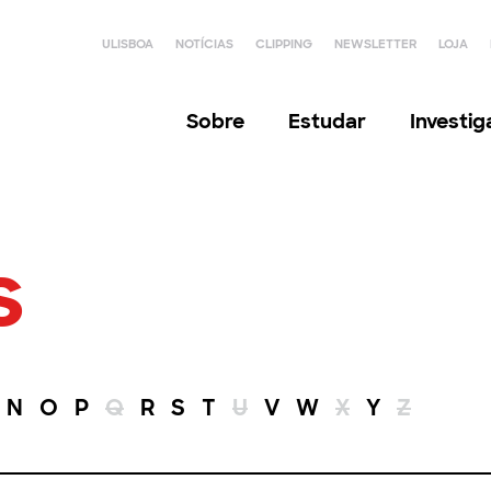
ULISBOA
NOTÍCIAS
CLIPPING
NEWSLETTER
LOJA
Sobre
Estudar
Investi
s
N
O
P
Q
R
S
T
U
V
W
X
Y
Z