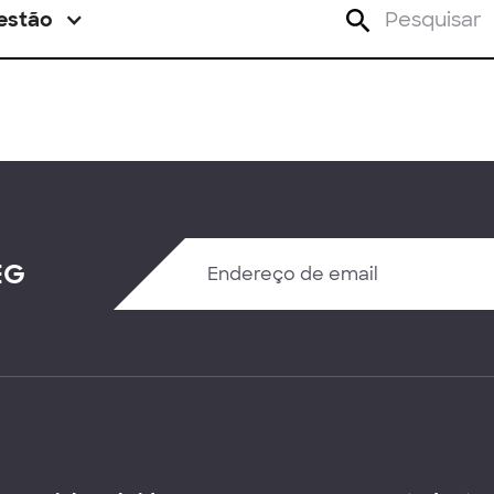
estão
EG