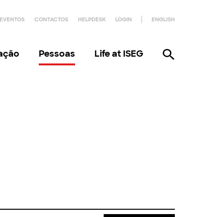
EVENTOS
CONTACTOS
HELPDESK
LOGIN
ENGLISH
gação
Pessoas
Life at ISEG