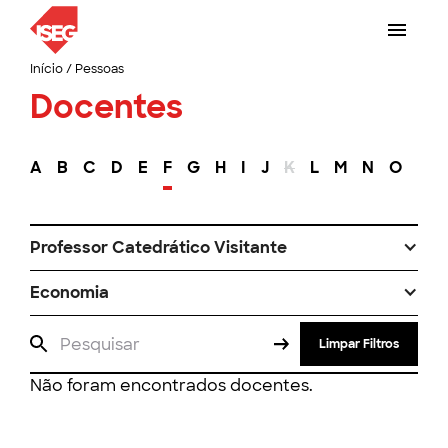
Início
/
Pessoas
Docentes
A
B
C
D
E
F
G
H
I
J
K
L
M
N
O
P
Professor Catedrático Visitante
Economia
Limpar Filtros
Não foram encontrados docentes.