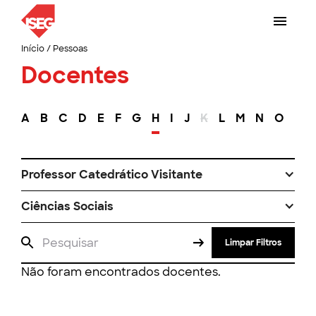
Início
/
Pessoas
Docentes
A
B
C
D
E
F
G
H
I
J
K
L
M
N
O
P
Professor Catedrático Visitante
Ciências Sociais
Limpar Filtros
Não foram encontrados docentes.