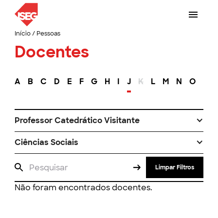
Início
/
Pessoas
Docentes
A
B
C
D
E
F
G
H
I
J
K
L
M
N
O
P
Professor Catedrático Visitante
Ciências Sociais
Limpar Filtros
Não foram encontrados docentes.