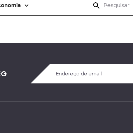
conomia
EG