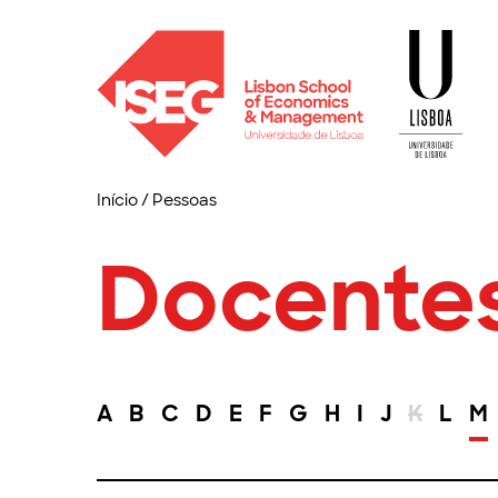
Início
/
Pessoas
Docente
A
B
C
D
E
F
G
H
I
J
K
L
M