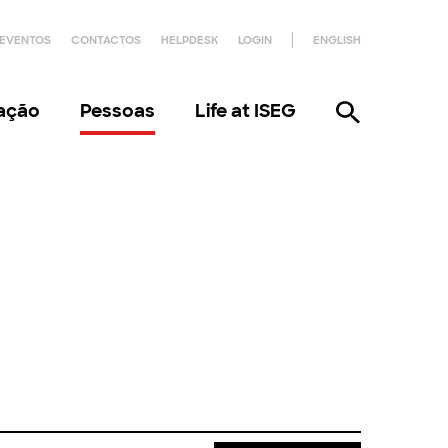
EVENTOS
CONTACTOS
HELPDESK
LOGIN
ENGLISH
gação
Pessoas
Life at ISEG