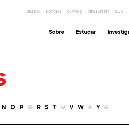
ULISBOA
NOTÍCIAS
CLIPPING
NEWSLETTER
LOJA
Sobre
Estudar
Investi
s
N
O
P
Q
R
S
T
U
V
W
X
Y
Z