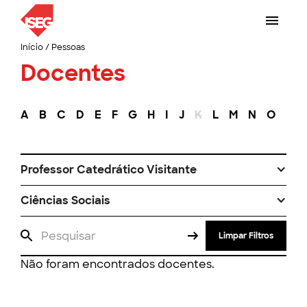
Início
/
Pessoas
Docentes
A
B
C
D
E
F
G
H
I
J
K
L
M
N
O
P
Professor Catedrático Visitante
Ciências Sociais
Limpar Filtros
Não foram encontrados docentes.